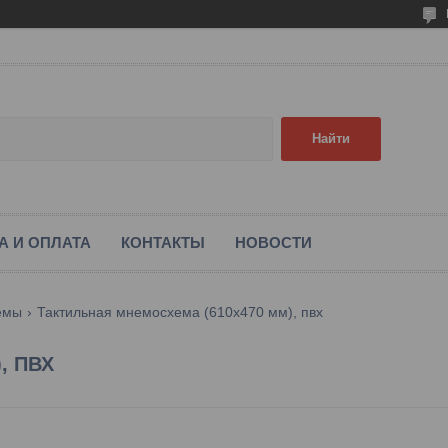
Найти
А И ОПЛАТА
КОНТАКТЫ
НОВОСТИ
емы
Тактильная мнемосхема (610х470 мм), пвх
, ПВХ