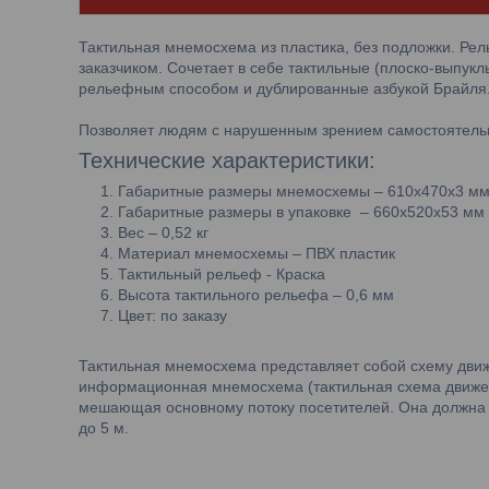
Тактильная мнемосхема из пластика, без подложки. Ре
заказчиком. Сочетает в себе тактильные (плоско-выпук
рельефным способом и дублированные азбукой Брайля
Позволяет людям с нарушенным зрением самостоятельн
Технические характеристики:
Габаритные размеры мнемосхемы – 610х470х3 м
Габаритные размеры в упаковке – 660х520х53 мм
Вес – 0,52 кг
Материал мнемосхемы – ПВХ пластик
Тактильный рельеф - Краска
Высота тактильного рельефа – 0,6 мм
Цвет: по заказу
Тактильная мнемосхема представляет собой схему движ
информационная мнемосхема (тактильная схема движе
мешающая основному потоку посетителей. Она должна р
до 5 м.