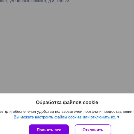
ск, ул.Чернышевского, д.8, каб.23
Обработка файлов cookie
s для обеспечения удобства пользователей портала и предоставления
Вы можете настроить файлы cookies или отключить их.
Сайт создан на платформе Deal.by
Принять все
Отклонить