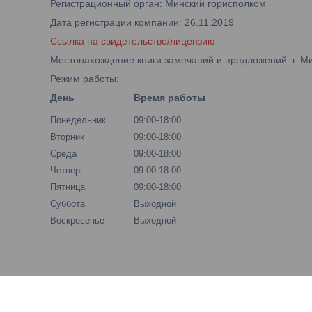
Регистрационный орган: Минский горисполком
Дата регистрации компании: 26.11.2019
Ссылка на свидетельство/лицензию
Местонахождение книги замечаний и предложений: г. Мин
Режим работы:
День
Время работы
Понедельник
09:00-18:00
Вторник
09:00-18:00
Среда
09:00-18:00
Четверг
09:00-18:00
Пятница
09:00-18:00
Суббота
Выходной
Воскресенье
Выходной
Новости и статьи