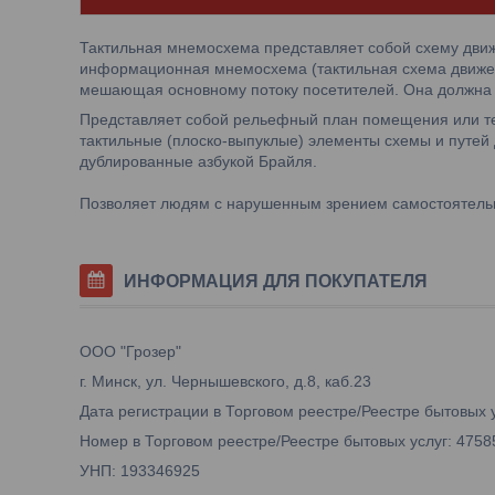
Тактильная мнемосхема представляет собой схему движ
информационная мнемосхема (тактильная схема движе
мешающая основному потоку посетителей. Она должна 
Представляет собой рельефный план помещения или тер
тактильные (плоско-выпуклые) элементы схемы и путе
дублированные азбукой Брайля.
Позволяет людям с нарушенным зрением самостоятельн
ИНФОРМАЦИЯ ДЛЯ ПОКУПАТЕЛЯ
ООО "Грозер"
г. Минск, ул. Чернышевского, д.8, каб.23
Дата регистрации в Торговом реестре/Реестре бытовых у
Номер в Торговом реестре/Реестре бытовых услуг: 4758
УНП: 193346925